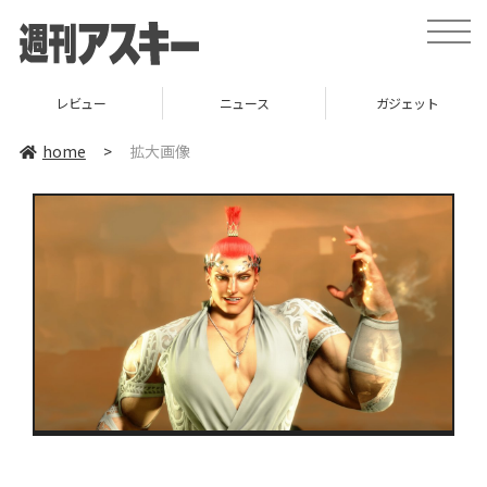
toggle
naviga
レビュー
ニュース
ガジェット
home
>
拡大画像