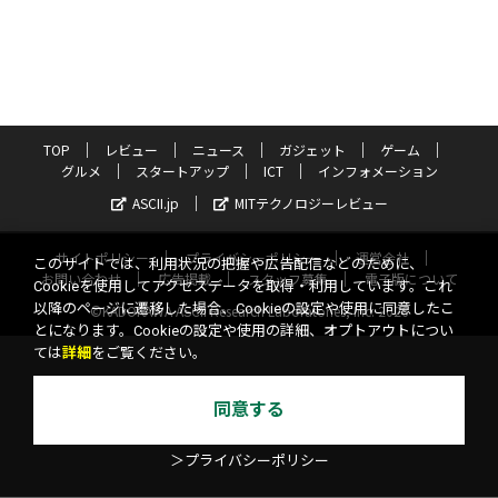
TOP
レビュー
ニュース
ガジェット
ゲーム
グルメ
スタートアップ
ICT
インフォメーション
ASCII.jp
MITテクノロジーレビュー
サイトポリシー
プライバシーポリシー
運営会社
このサイトでは、利用状況の把握や広告配信などのために、
お問い合わせ
広告掲載
スタッフ募集
電子版について
Cookieを使用してアクセスデータを取得・利用しています。これ
以降のページに遷移した場合、Cookieの設定や使用に同意したこ
©KADOKAWA ASCII Research Laboratories, Inc. 2026
とになります。Cookieの設定や使用の詳細、オプトアウトについ
ては
詳細
をご覧ください。
同意する
＞プライバシーポリシー