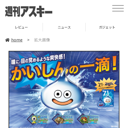
toggle
naviga
レビュー
ニュース
ガジェット
home
>
拡大画像