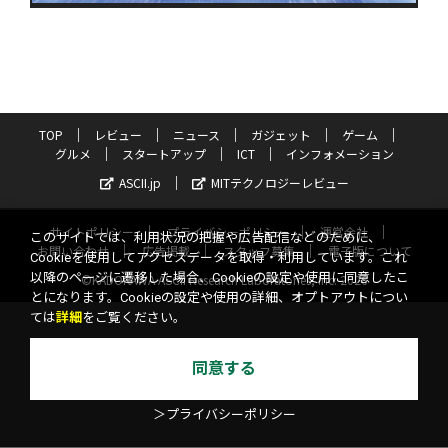
TOP
レビュー
ニュース
ガジェット
ゲーム
グルメ
スタートアップ
ICT
インフォメーション
ASCII.jp
MITテクノロジーレビュー
サイトポリシー
プライバシーポリシー
運営会社
このサイトでは、利用状況の把握や広告配信などのために、
お問い合わせ
広告掲載
スタッフ募集
電子版について
Cookieを使用してアクセスデータを取得・利用しています。これ
以降のページに遷移した場合、Cookieの設定や使用に同意したこ
©KADOKAWA ASCII Research Laboratories, Inc. 2026
とになります。Cookieの設定や使用の詳細、オプトアウトについ
ては
詳細
をご覧ください。
同意する
＞プライバシーポリシー