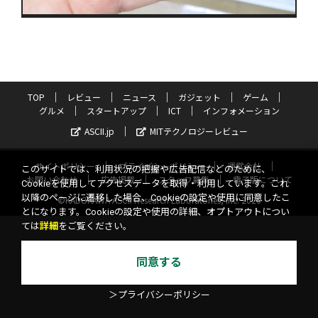
TOP
レビュー
ニュース
ガジェット
ゲーム
グルメ
スタートアップ
ICT
インフォメーション
ASCII.jp
MITテクノロジーレビュー
サイトポリシー
プライバシーポリシー
運営会社
このサイトでは、利用状況の把握や広告配信などのために、
お問い合わせ
広告掲載
スタッフ募集
電子版について
Cookieを使用してアクセスデータを取得・利用しています。これ
以降のページに遷移した場合、Cookieの設定や使用に同意したこ
©KADOKAWA ASCII Research Laboratories, Inc. 2026
とになります。Cookieの設定や使用の詳細、オプトアウトについ
ては
詳細
をご覧ください。
同意する
＞プライバシーポリシー