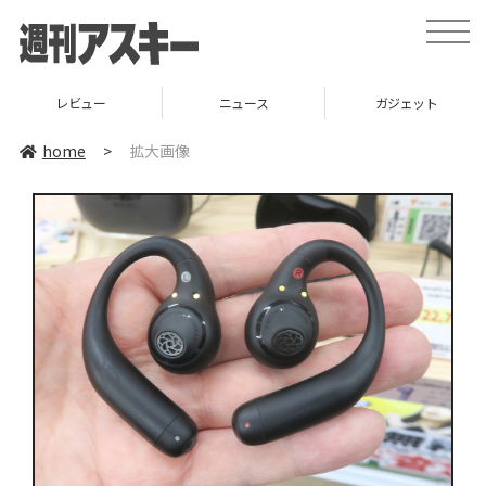
toggle
naviga
レビュー
ニュース
ガジェット
home
>
拡大画像