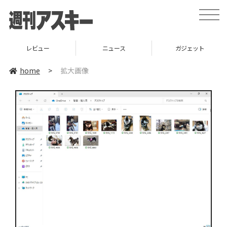
toggle
naviga
レビュー
ニュース
ガジェット
home
>
拡大画像