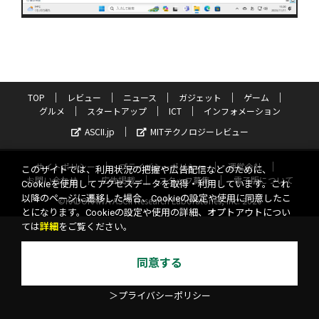
TOP
レビュー
ニュース
ガジェット
ゲーム
グルメ
スタートアップ
ICT
インフォメーション
ASCII.jp
MITテクノロジーレビュー
サイトポリシー
プライバシーポリシー
運営会社
このサイトでは、利用状況の把握や広告配信などのために、
お問い合わせ
広告掲載
スタッフ募集
電子版について
Cookieを使用してアクセスデータを取得・利用しています。これ
以降のページに遷移した場合、Cookieの設定や使用に同意したこ
©KADOKAWA ASCII Research Laboratories, Inc. 2026
とになります。Cookieの設定や使用の詳細、オプトアウトについ
ては
詳細
をご覧ください。
同意する
＞プライバシーポリシー