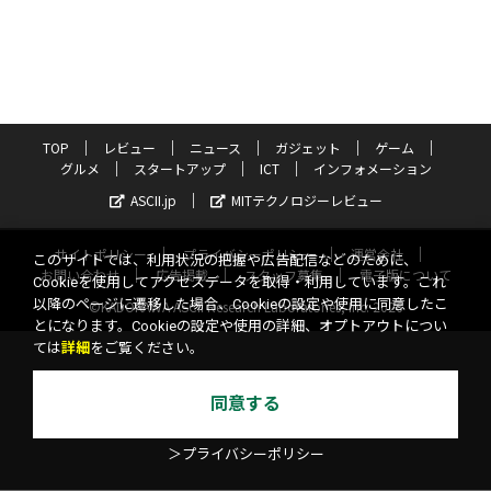
TOP
レビュー
ニュース
ガジェット
ゲーム
グルメ
スタートアップ
ICT
インフォメーション
ASCII.jp
MITテクノロジーレビュー
サイトポリシー
プライバシーポリシー
運営会社
このサイトでは、利用状況の把握や広告配信などのために、
お問い合わせ
広告掲載
スタッフ募集
電子版について
Cookieを使用してアクセスデータを取得・利用しています。これ
以降のページに遷移した場合、Cookieの設定や使用に同意したこ
©KADOKAWA ASCII Research Laboratories, Inc. 2026
とになります。Cookieの設定や使用の詳細、オプトアウトについ
ては
詳細
をご覧ください。
同意する
＞プライバシーポリシー