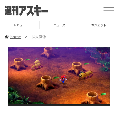
toggle
naviga
レビュー
ニュース
ガジェット
home
>
拡大画像