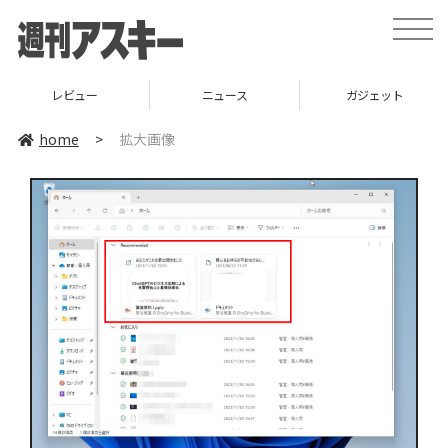
toggle
naviga
レビュー
ニュース
ガジェット
home
>
拡大画像