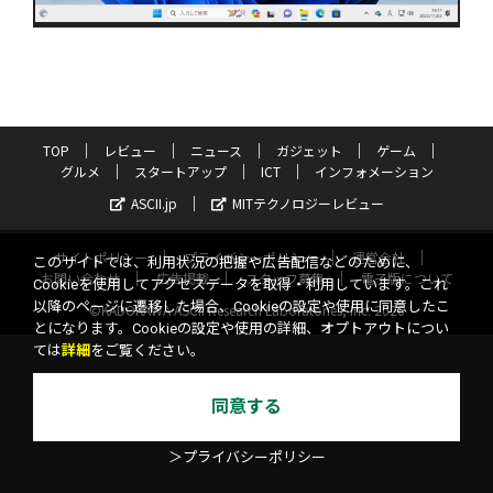
TOP
レビュー
ニュース
ガジェット
ゲーム
グルメ
スタートアップ
ICT
インフォメーション
ASCII.jp
MITテクノロジーレビュー
サイトポリシー
プライバシーポリシー
運営会社
このサイトでは、利用状況の把握や広告配信などのために、
お問い合わせ
広告掲載
スタッフ募集
電子版について
Cookieを使用してアクセスデータを取得・利用しています。これ
以降のページに遷移した場合、Cookieの設定や使用に同意したこ
©KADOKAWA ASCII Research Laboratories, Inc. 2026
とになります。Cookieの設定や使用の詳細、オプトアウトについ
ては
詳細
をご覧ください。
同意する
＞プライバシーポリシー