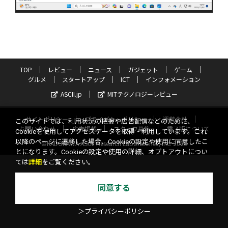
TOP
レビュー
ニュース
ガジェット
ゲーム
グルメ
スタートアップ
ICT
インフォメーション
ASCII.jp
MITテクノロジーレビュー
サイトポリシー
プライバシーポリシー
運営会社
このサイトでは、利用状況の把握や広告配信などのために、
お問い合わせ
広告掲載
スタッフ募集
電子版について
Cookieを使用してアクセスデータを取得・利用しています。これ
以降のページに遷移した場合、Cookieの設定や使用に同意したこ
©KADOKAWA ASCII Research Laboratories, Inc. 2026
とになります。Cookieの設定や使用の詳細、オプトアウトについ
ては
詳細
をご覧ください。
同意する
＞プライバシーポリシー