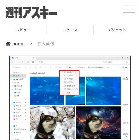
toggle
naviga
レビュー
ニュース
ガジェット
home
>
拡大画像