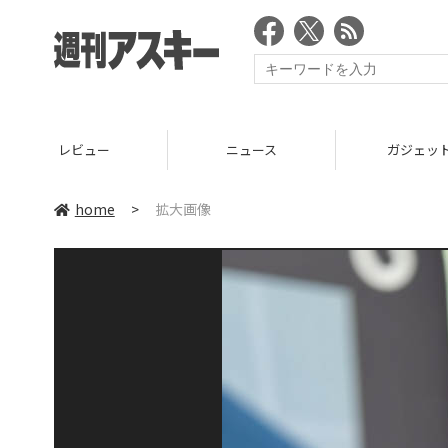
レビュー
ニュース
ガジェッ
home
>
拡大画像