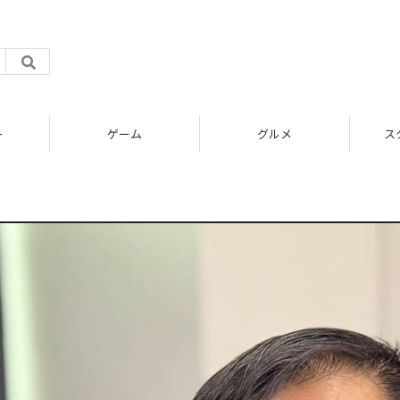
ト
ゲーム
グルメ
ス