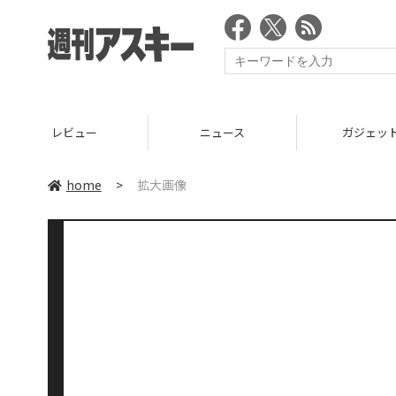
レビュー
ニュース
ガジェッ
home
>
拡大画像