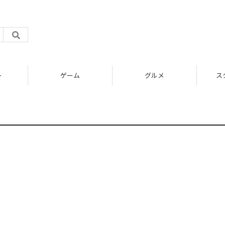
ト
ゲーム
グルメ
ス