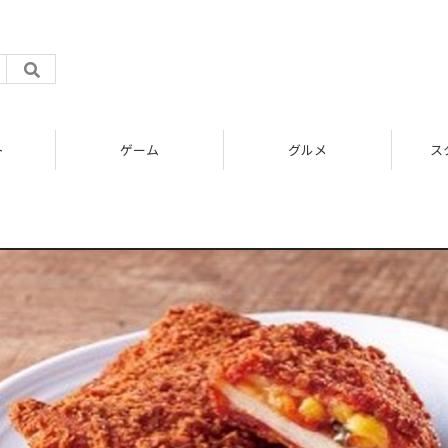
ト
ゲーム
グルメ
ス