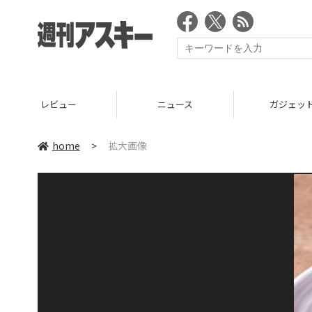
レビュー
ニュース
ガジェッ
home
>
拡大画像