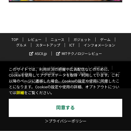
TOP
レビュー
ニュース
ガジェット
ゲーム
グルメ
スタートアップ
ICT
インフォメーション
ASCII.jp
MITテクノロジーレビュー
サイトポリシー
プライバシーポリシー
運営会社
このサイトでは、利用状況の把握や広告配信などのために、
お問い合わせ
広告掲載
スタッフ募集
電子版について
Cookieを使用してアクセスデータを取得・利用しています。これ
以降のページに遷移した場合、Cookieの設定や使用に同意したこ
©KADOKAWA ASCII Research Laboratories, Inc. 2026
とになります。Cookieの設定や使用の詳細、オプトアウトについ
ては
詳細
をご覧ください。
同意する
＞プライバシーポリシー