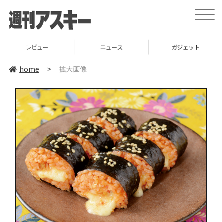
toggle
naviga
レビュー
ニュース
ガジェット
home
>
拡大画像