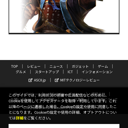
TOP
レビュー
ニュース
ガジェット
ゲーム
グルメ
スタートアップ
ICT
インフォメーション
ASCII.jp
MITテクノロジーレビュー
サイトポリシー
プライバシーポリシー
運営会社
このサイトでは、利用状況の把握や広告配信などのために、
お問い合わせ
広告掲載
スタッフ募集
電子版について
Cookieを使用してアクセスデータを取得・利用しています。これ
以降のページに遷移した場合、Cookieの設定や使用に同意したこ
©KADOKAWA ASCII Research Laboratories, Inc. 2026
とになります。Cookieの設定や使用の詳細、オプトアウトについ
ては
詳細
をご覧ください。