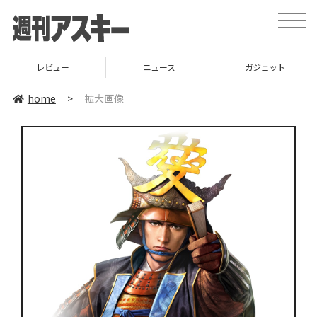
toggle
naviga
レビュー
ニュース
ガジェット
home
>
拡大画像