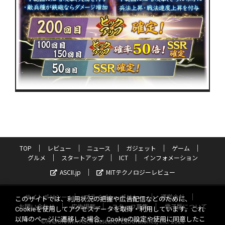
TOP
レビュー
ニュース
ガジェット
ゲーム
グルメ
スタートアップ
ICT
インフォメーション
ASCII.jp
MITテクノロジーレビュー
サイトポリシー
プライバシーポリシー
運営会社
このサイトでは、利用状況の把握や広告配信などのために、
お問い合わせ
広告掲載
スタッフ募集
電子版について
Cookieを使用してアクセスデータを取得・利用しています。これ
以降のページに遷移した場合、Cookieの設定や使用に同意したこ
©KADOKAWA ASCII Research Laboratories, Inc. 2026