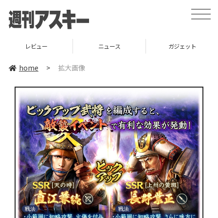
toggle
naviga
レビュー
ニュース
ガジェット
home
>
拡大画像