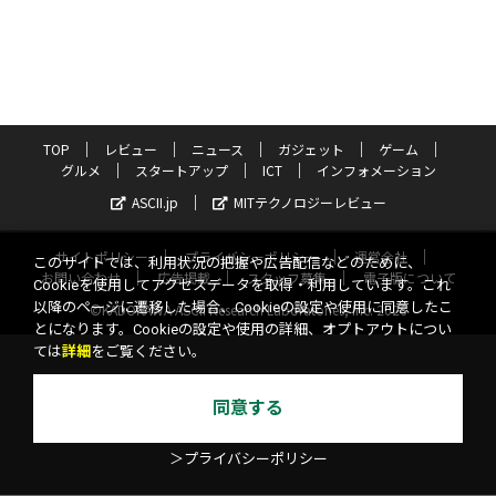
TOP
レビュー
ニュース
ガジェット
ゲーム
グルメ
スタートアップ
ICT
インフォメーション
ASCII.jp
MITテクノロジーレビュー
サイトポリシー
プライバシーポリシー
運営会社
このサイトでは、利用状況の把握や広告配信などのために、
お問い合わせ
広告掲載
スタッフ募集
電子版について
Cookieを使用してアクセスデータを取得・利用しています。これ
以降のページに遷移した場合、Cookieの設定や使用に同意したこ
©KADOKAWA ASCII Research Laboratories, Inc. 2026
とになります。Cookieの設定や使用の詳細、オプトアウトについ
ては
詳細
をご覧ください。
同意する
＞プライバシーポリシー