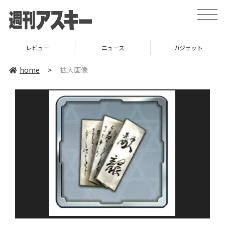
toggle
naviga
レビュー
ニュース
ガジェット
home
>
拡大画像