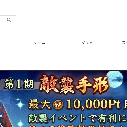
ト
ゲーム
グルメ
ス