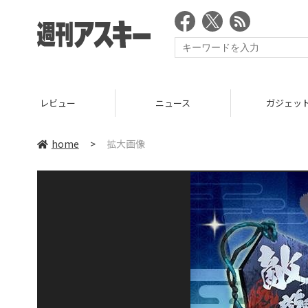
レビュー
ニュース
ガジェッ
home
>
拡大画像