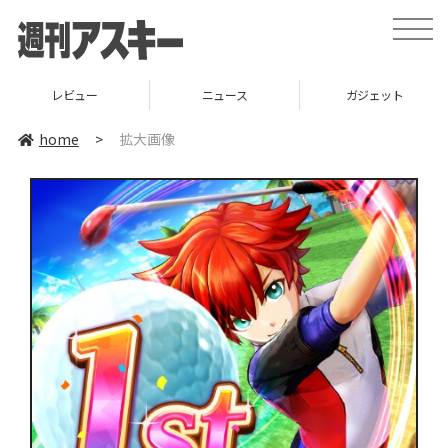
toggle
naviga
レビュー
ニュース
ガジェット
home
>
拡大画像