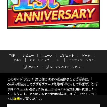
TOP
レビュー
ニュース
ガジェット
ゲーム
グルメ
スタートアップ
ICT
インフォメーション
ASCII.jp
MITテクノロジーレビュー
サイトポリシー
プライバシーポリシー
運営会社
このサイトでは、利用状況の把握や広告配信などのために、
お問い合わせ
広告掲載
スタッフ募集
電子版について
Cookieを使用してアクセスデータを取得・利用しています。これ
以降のページに遷移した場合、Cookieの設定や使用に同意したこ
©KADOKAWA ASCII Research Laboratories, Inc. 2026
とになります。Cookieの設定や使用の詳細、オプトアウトについ
ては
詳細
をご覧ください。