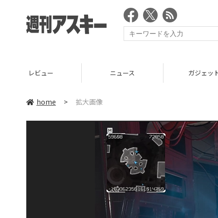
レビュー
ニュース
ガジェッ
home
>
拡大画像