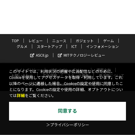
TOP
レビュー
ニュース
ガジェット
ゲーム
グルメ
スタートアップ
ICT
インフォメーション
ASCII.jp
MITテクノロジーレビュー
サイトポリシー
プライバシーポリシー
運営会社
このサイトでは、利用状況の把握や広告配信などのために、
お問い合わせ
広告掲載
スタッフ募集
電子版について
Cookieを使用してアクセスデータを取得・利用しています。これ
以降のページに遷移した場合、Cookieの設定や使用に同意したこ
©KADOKAWA ASCII Research Laboratories, Inc. 2026
とになります。Cookieの設定や使用の詳細、オプトアウトについ
ては
詳細
をご覧ください。
同意する
＞プライバシーポリシー