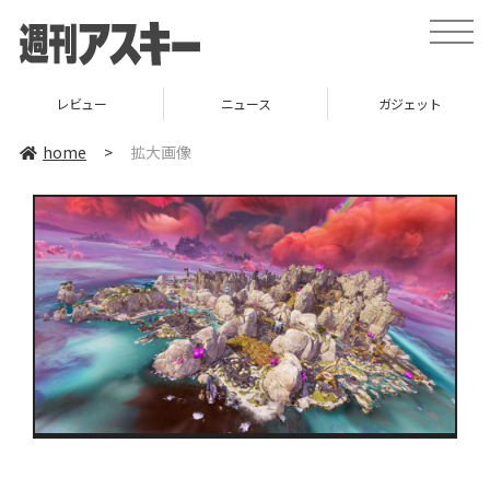
toggle
naviga
レビュー
ニュース
ガジェット
home
>
拡大画像