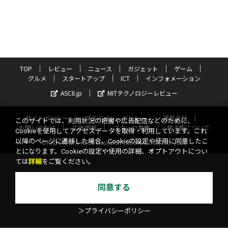
TOP
レビュー
ニュース
ガジェット
ゲーム
グルメ
スタートアップ
ICT
インフォメーション
ASCII.jp
MITテクノロジーレビュー
サイトポリシー
プライバシーポリシー
運営会社
このサイトでは、利用状況の把握や広告配信などのために、
お問い合わせ
広告掲載
スタッフ募集
電子版について
Cookieを使用してアクセスデータを取得・利用しています。これ
以降のページに遷移した場合、Cookieの設定や使用に同意したこ
©KADOKAWA ASCII Research Laboratories, Inc. 2026
とになります。Cookieの設定や使用の詳細、オプトアウトについ
ては
詳細
をご覧ください。
同意する
＞プライバシーポリシー