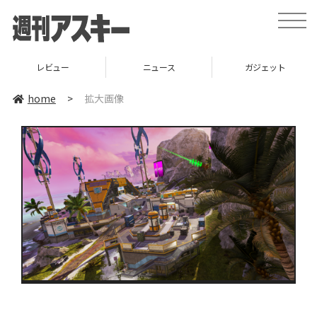
toggle
naviga
レビュー
ニュース
ガジェット
home
>
拡大画像