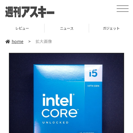
toggle
naviga
レビュー
ニュース
ガジェット
home
>
拡大画像