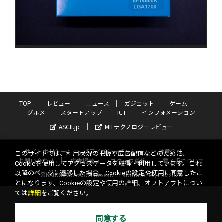
TOP
レビュー
ニュース
ガジェット
ゲーム
グルメ
スタートアップ
ICT
インフォメーション
ASCII.jp
MITテクノロジーレビュー
サイトポリシー
プライバシーポリシー
運営会社
このサイトでは、利用状況の把握や広告配信などのために、
お問い合わせ
広告掲載
スタッフ募集
電子版について
Cookieを使用してアクセスデータを取得・利用しています。これ
以降のページに遷移した場合、Cookieの設定や使用に同意したこ
©KADOKAWA ASCII Research Laboratories, Inc. 2026
とになります。Cookieの設定や使用の詳細、オプトアウトについ
ては
詳細
をご覧ください。
同意する