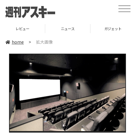
toggle
naviga
レビュー
ニュース
ガジェット
home
>
拡大画像