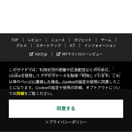
TOP
レビュー
ニュース
ガジェット
ゲーム
グルメ
スタートアップ
ICT
インフォメーション
ASCII.jp
MITテクノロジーレビュー
サイトポリシー
プライバシーポリシー
運営会社
このサイトでは、利用状況の把握や広告配信などのために、
お問い合わせ
広告掲載
スタッフ募集
電子版について
Cookieを使用してアクセスデータを取得・利用しています。これ
以降のページに遷移した場合、Cookieの設定や使用に同意したこ
©KADOKAWA ASCII Research Laboratories, Inc. 2026
とになります。Cookieの設定や使用の詳細、オプトアウトについ
ては
詳細
をご覧ください。
同意する
＞プライバシーポリシー