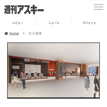
toggle
naviga
レビュー
ニュース
ガジェット
home
>
拡大画像