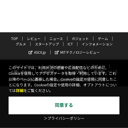
TOP
レビュー
ニュース
ガジェット
ゲーム
グルメ
スタートアップ
ICT
インフォメーション
ASCII.jp
MITテクノロジーレビュー
サイトポリシー
プライバシーポリシー
運営会社
このサイトでは、利用状況の把握や広告配信などのために、
お問い合わせ
広告掲載
スタッフ募集
電子版について
Cookieを使用してアクセスデータを取得・利用しています。これ
以降のページに遷移した場合、Cookieの設定や使用に同意したこ
©KADOKAWA ASCII Research Laboratories, Inc. 2026
とになります。Cookieの設定や使用の詳細、オプトアウトについ
ては
詳細
をご覧ください。
同意する
＞プライバシーポリシー