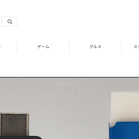
ト
ゲーム
グルメ
ス