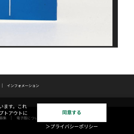
インフォメーション
います。これ
同意する
オプトアウトに
募集
電子版について
＞プライバシーポリシー