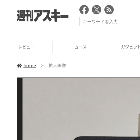
レビュー
ニュース
ガジェッ
home
>
拡大画像