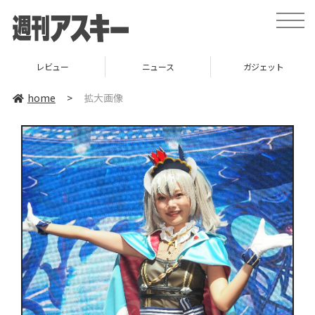
toggle
naviga
レビュー
ニュース
ガジェット
home
>
拡大画像