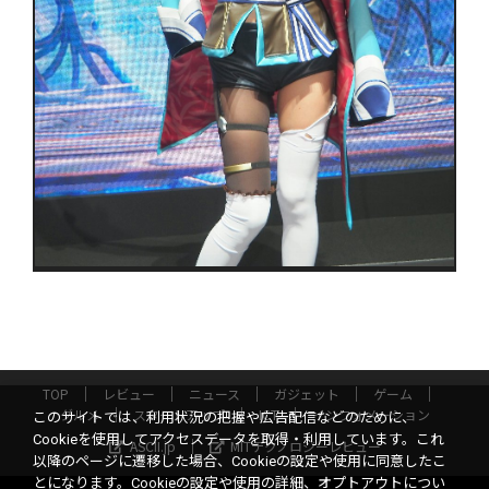
TOP
レビュー
ニュース
ガジェット
ゲーム
グルメ
スタートアップ
ICT
インフォメーション
このサイトでは、利用状況の把握や広告配信などのために、
Cookieを使用してアクセスデータを取得・利用しています。これ
ASCII.jp
MITテクノロジーレビュー
以降のページに遷移した場合、Cookieの設定や使用に同意したこ
とになります。Cookieの設定や使用の詳細、オプトアウトについ