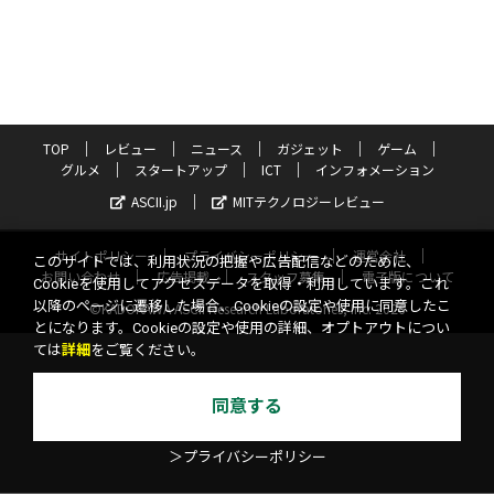
TOP
レビュー
ニュース
ガジェット
ゲーム
グルメ
スタートアップ
ICT
インフォメーション
ASCII.jp
MITテクノロジーレビュー
サイトポリシー
プライバシーポリシー
運営会社
このサイトでは、利用状況の把握や広告配信などのために、
お問い合わせ
広告掲載
スタッフ募集
電子版について
Cookieを使用してアクセスデータを取得・利用しています。これ
以降のページに遷移した場合、Cookieの設定や使用に同意したこ
©KADOKAWA ASCII Research Laboratories, Inc. 2026
とになります。Cookieの設定や使用の詳細、オプトアウトについ
ては
詳細
をご覧ください。
同意する
＞プライバシーポリシー