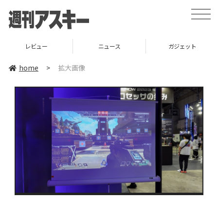
toggle
naviga
レビュー
ニュース
ガジェット
home
>
拡大画像