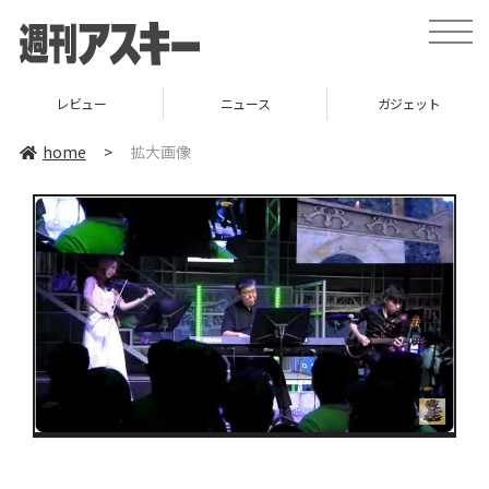
toggle
naviga
レビュー
ニュース
ガジェット
home
>
拡大画像