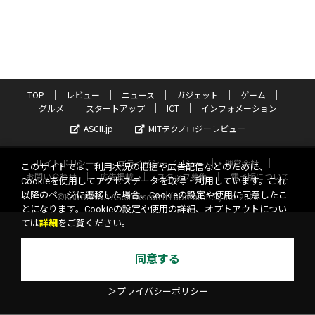
TOP
レビュー
ニュース
ガジェット
ゲーム
グルメ
スタートアップ
ICT
インフォメーション
ASCII.jp
MITテクノロジーレビュー
サイトポリシー
プライバシーポリシー
運営会社
このサイトでは、利用状況の把握や広告配信などのために、
お問い合わせ
広告掲載
スタッフ募集
電子版について
Cookieを使用してアクセスデータを取得・利用しています。これ
以降のページに遷移した場合、Cookieの設定や使用に同意したこ
©KADOKAWA ASCII Research Laboratories, Inc. 2026
とになります。Cookieの設定や使用の詳細、オプトアウトについ
ては
詳細
をご覧ください。
同意する
＞プライバシーポリシー