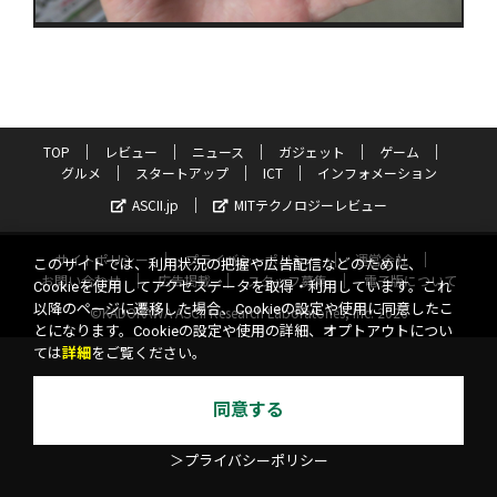
TOP
レビュー
ニュース
ガジェット
ゲーム
グルメ
スタートアップ
ICT
インフォメーション
ASCII.jp
MITテクノロジーレビュー
サイトポリシー
プライバシーポリシー
運営会社
このサイトでは、利用状況の把握や広告配信などのために、
お問い合わせ
広告掲載
スタッフ募集
電子版について
Cookieを使用してアクセスデータを取得・利用しています。これ
以降のページに遷移した場合、Cookieの設定や使用に同意したこ
©KADOKAWA ASCII Research Laboratories, Inc. 2026
とになります。Cookieの設定や使用の詳細、オプトアウトについ
ては
詳細
をご覧ください。
同意する
＞プライバシーポリシー