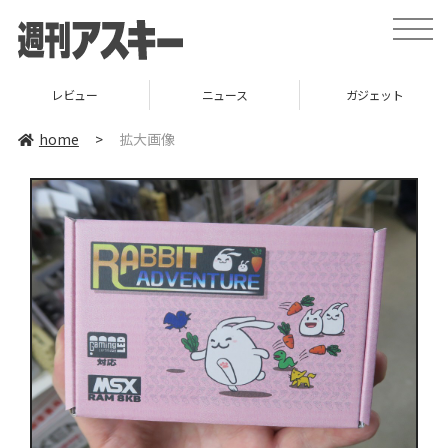
toggle
naviga
レビュー
ニュース
ガジェット
home
>
拡大画像