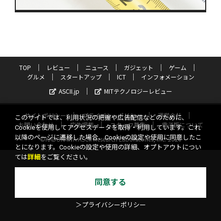
TOP
レビュー
ニュース
ガジェット
ゲーム
グルメ
スタートアップ
ICT
インフォメーション
ASCII.jp
MITテクノロジーレビュー
サイトポリシー
プライバシーポリシー
運営会社
このサイトでは、利用状況の把握や広告配信などのために、
お問い合わせ
広告掲載
スタッフ募集
電子版について
Cookieを使用してアクセスデータを取得・利用しています。これ
以降のページに遷移した場合、Cookieの設定や使用に同意したこ
©KADOKAWA ASCII Research Laboratories, Inc. 2026
とになります。Cookieの設定や使用の詳細、オプトアウトについ
ては
詳細
をご覧ください。
同意する
＞プライバシーポリシー