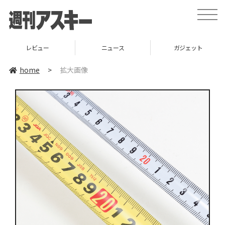
toggle
naviga
レビュー
ニュース
ガジェット
home
>
拡大画像