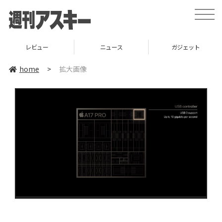
toggle
naviga
レビュー
ニュース
ガジェット
home
>
拡大画像