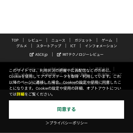
TOP
レビュー
ニュース
ガジェット
ゲーム
グルメ
スタートアップ
ICT
インフォメーション
ASCII.jp
MITテクノロジーレビュー
サイトポリシー
プライバシーポリシー
運営会社
このサイトでは、利用状況の把握や広告配信などのために、
お問い合わせ
広告掲載
スタッフ募集
電子版について
Cookieを使用してアクセスデータを取得・利用しています。これ
以降のページに遷移した場合、Cookieの設定や使用に同意したこ
©KADOKAWA ASCII Research Laboratories, Inc. 2026
とになります。Cookieの設定や使用の詳細、オプトアウトについ
ては
詳細
をご覧ください。
同意する
＞プライバシーポリシー