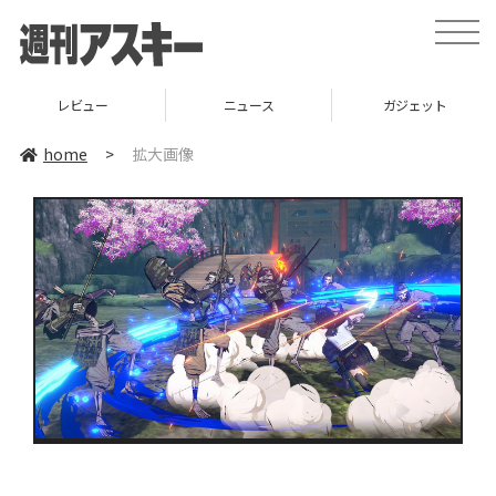
toggle
naviga
レビュー
ニュース
ガジェット
home
>
拡大画像