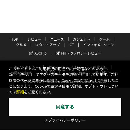
TOP
レビュー
ニュース
ガジェット
ゲーム
グルメ
スタートアップ
ICT
インフォメーション
ASCII.jp
MITテクノロジーレビュー
サイトポリシー
プライバシーポリシー
運営会社
このサイトでは、利用状況の把握や広告配信などのために、
お問い合わせ
広告掲載
スタッフ募集
電子版について
Cookieを使用してアクセスデータを取得・利用しています。これ
以降のページに遷移した場合、Cookieの設定や使用に同意したこ
©KADOKAWA ASCII Research Laboratories, Inc. 2026
とになります。Cookieの設定や使用の詳細、オプトアウトについ
ては
詳細
をご覧ください。
同意する
＞プライバシーポリシー