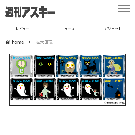
toggle
naviga
レビュー
ニュース
ガジェット
home
>
拡大画像