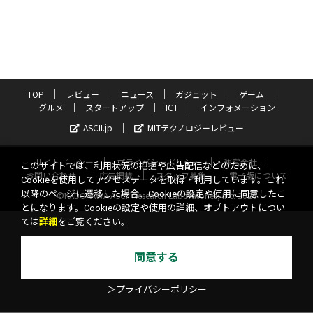
TOP
レビュー
ニュース
ガジェット
ゲーム
グルメ
スタートアップ
ICT
インフォメーション
ASCII.jp
MITテクノロジーレビュー
サイトポリシー
プライバシーポリシー
運営会社
このサイトでは、利用状況の把握や広告配信などのために、
お問い合わせ
広告掲載
スタッフ募集
電子版について
Cookieを使用してアクセスデータを取得・利用しています。これ
以降のページに遷移した場合、Cookieの設定や使用に同意したこ
©KADOKAWA ASCII Research Laboratories, Inc. 2026
とになります。Cookieの設定や使用の詳細、オプトアウトについ
ては
詳細
をご覧ください。
同意する
＞プライバシーポリシー