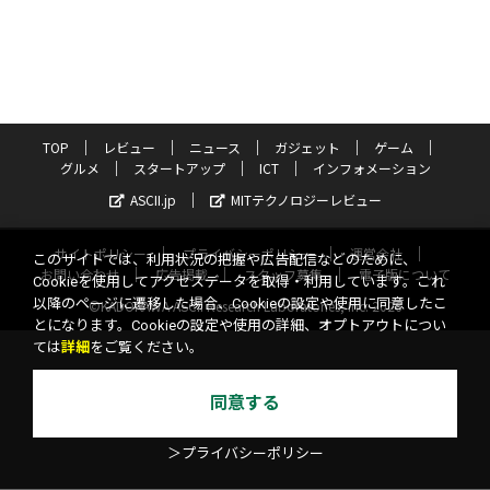
TOP
レビュー
ニュース
ガジェット
ゲーム
グルメ
スタートアップ
ICT
インフォメーション
ASCII.jp
MITテクノロジーレビュー
サイトポリシー
プライバシーポリシー
運営会社
このサイトでは、利用状況の把握や広告配信などのために、
お問い合わせ
広告掲載
スタッフ募集
電子版について
Cookieを使用してアクセスデータを取得・利用しています。これ
以降のページに遷移した場合、Cookieの設定や使用に同意したこ
©KADOKAWA ASCII Research Laboratories, Inc. 2026
とになります。Cookieの設定や使用の詳細、オプトアウトについ
ては
詳細
をご覧ください。
同意する
＞プライバシーポリシー