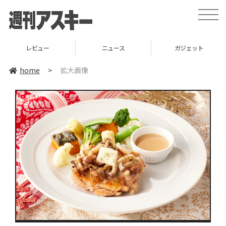
toggle
naviga
レビュー
ニュース
ガジェット
home
>
拡大画像