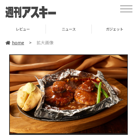
toggle
naviga
レビュー
ニュース
ガジェット
home
>
拡大画像