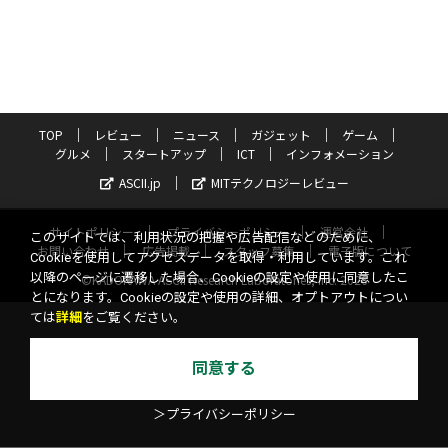
TOP
レビュー
ニュース
ガジェット
ゲーム
グルメ
スタートアップ
ICT
インフォメーション
ASCII.jp
MITテクノロジーレビュー
サイトポリシー
プライバシーポリシー
運営会社
このサイトでは、利用状況の把握や広告配信などのために、
お問い合わせ
広告掲載
スタッフ募集
電子版について
Cookieを使用してアクセスデータを取得・利用しています。これ
以降のページに遷移した場合、Cookieの設定や使用に同意したこ
©KADOKAWA ASCII Research Laboratories, Inc. 2026
とになります。Cookieの設定や使用の詳細、オプトアウトについ
ては
詳細
をご覧ください。
同意する
＞プライバシーポリシー