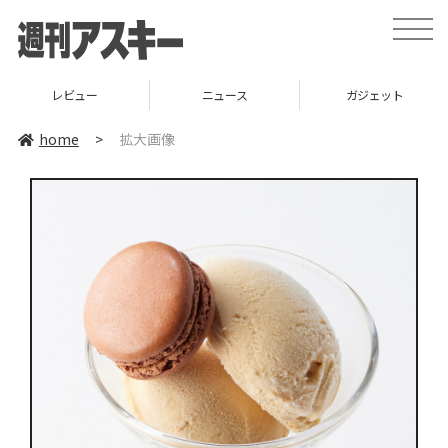
toggle
naviga
レビュー
ニュース
ガジェット
home
>
拡大画像