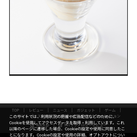
TOP
レビュー
ニュース
ガジェット
ゲーム
グルメ
スタートアップ
ICT
インフォメーション
このサイトでは、利用状況の把握や広告配信などのために、
Cookieを使用してアクセスデータを取得・利用しています。これ
ASCII.jp
MITテクノロジーレビュー
以降のページに遷移した場合、Cookieの設定や使用に同意したこ
とになります。Cookieの設定や使用の詳細、オプトアウトについ