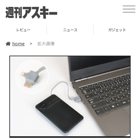
toggle
naviga
レビュー
ニュース
ガジェット
home
>
拡大画像