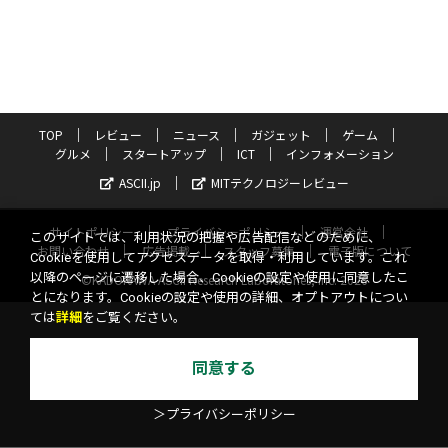
TOP
レビュー
ニュース
ガジェット
ゲーム
グルメ
スタートアップ
ICT
インフォメーション
ASCII.jp
MITテクノロジーレビュー
サイトポリシー
プライバシーポリシー
運営会社
このサイトでは、利用状況の把握や広告配信などのために、
お問い合わせ
広告掲載
スタッフ募集
電子版について
Cookieを使用してアクセスデータを取得・利用しています。これ
以降のページに遷移した場合、Cookieの設定や使用に同意したこ
©KADOKAWA ASCII Research Laboratories, Inc. 2026
とになります。Cookieの設定や使用の詳細、オプトアウトについ
ては
詳細
をご覧ください。
同意する
＞プライバシーポリシー