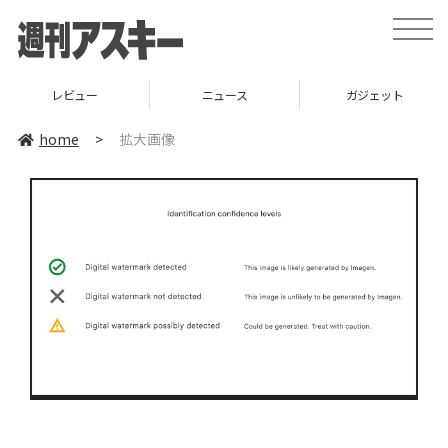
toggle
naviga
レビュー
ニュース
ガジェット
home
>
拡大画像