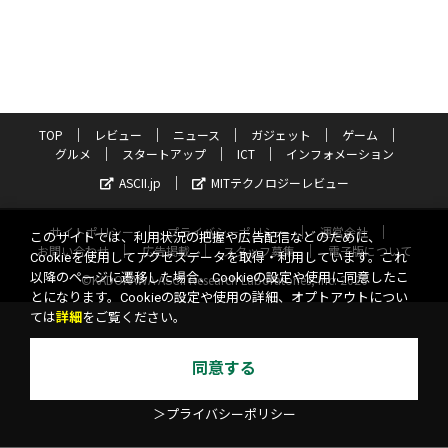
TOP
レビュー
ニュース
ガジェット
ゲーム
グルメ
スタートアップ
ICT
インフォメーション
ASCII.jp
MITテクノロジーレビュー
サイトポリシー
プライバシーポリシー
運営会社
このサイトでは、利用状況の把握や広告配信などのために、
お問い合わせ
広告掲載
スタッフ募集
電子版について
Cookieを使用してアクセスデータを取得・利用しています。これ
以降のページに遷移した場合、Cookieの設定や使用に同意したこ
©KADOKAWA ASCII Research Laboratories, Inc. 2026
とになります。Cookieの設定や使用の詳細、オプトアウトについ
ては
詳細
をご覧ください。
同意する
＞プライバシーポリシー