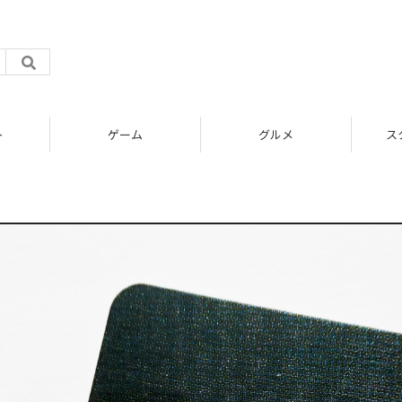
ト
ゲーム
グルメ
ス