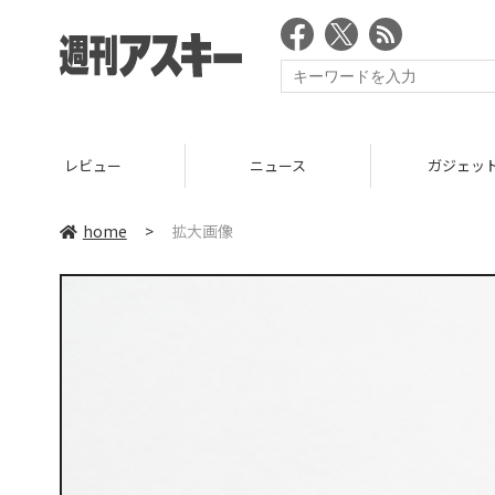
レビュー
ニュース
ガジェッ
home
>
拡大画像