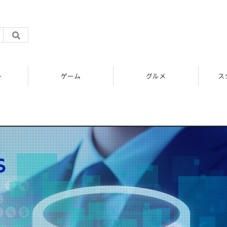
ト
ゲーム
グルメ
ス