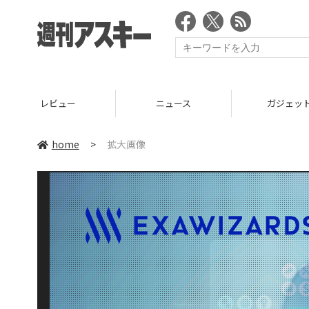
レビュー
ニュース
ガジェッ
home
>
拡大画像