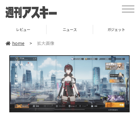
toggle
naviga
レビュー
ニュース
ガジェット
home
>
拡大画像