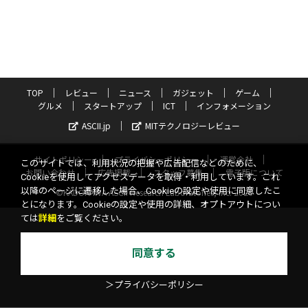
TOP
レビュー
ニュース
ガジェット
ゲーム
グルメ
スタートアップ
ICT
インフォメーション
ASCII.jp
MITテクノロジーレビュー
サイトポリシー
プライバシーポリシー
運営会社
このサイトでは、利用状況の把握や広告配信などのために、
お問い合わせ
広告掲載
スタッフ募集
電子版について
Cookieを使用してアクセスデータを取得・利用しています。これ
以降のページに遷移した場合、Cookieの設定や使用に同意したこ
©KADOKAWA ASCII Research Laboratories, Inc. 2026
とになります。Cookieの設定や使用の詳細、オプトアウトについ
ては
詳細
をご覧ください。
同意する
＞プライバシーポリシー