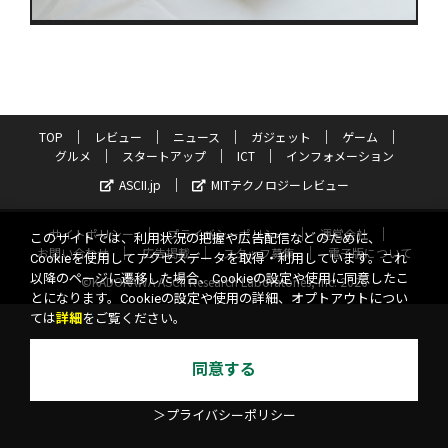
TOP
レビュー
ニュース
ガジェット
ゲーム
グルメ
スタートアップ
ICT
インフォメーション
ASCII.jp
MITテクノロジーレビュー
サイトポリシー
プライバシーポリシー
運営会社
このサイトでは、利用状況の把握や広告配信などのために、
お問い合わせ
広告掲載
スタッフ募集
電子版について
Cookieを使用してアクセスデータを取得・利用しています。これ
以降のページに遷移した場合、Cookieの設定や使用に同意したこ
©KADOKAWA ASCII Research Laboratories, Inc. 2026
とになります。Cookieの設定や使用の詳細、オプトアウトについ
ては
詳細
をご覧ください。
同意する
＞プライバシーポリシー