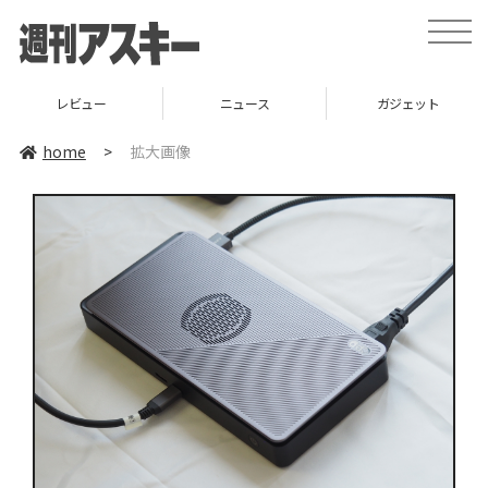
toggle
naviga
レビュー
ニュース
ガジェット
home
>
拡大画像