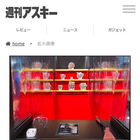
toggle
naviga
レビュー
ニュース
ガジェット
home
>
拡大画像