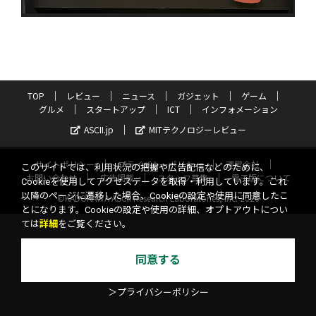
TOP
レビュー
ニュース
ガジェット
ゲーム
グルメ
スタートアップ
ICT
インフォメーション
ASCII.jp
MITテクノロジーレビュー
サイトポリシー
プライバシーポリシー
運営会社
このサイトでは、利用状況の把握や広告配信などのために、
お問い合わせ
広告掲載
スタッフ募集
電子版について
Cookieを使用してアクセスデータを取得・利用しています。これ
以降のページに遷移した場合、Cookieの設定や使用に同意したこ
©KADOKAWA ASCII Research Laboratories, Inc. 2026
とになります。Cookieの設定や使用の詳細、オプトアウトについ
ては
詳細
をご覧ください。
同意する
＞プライバシーポリシー