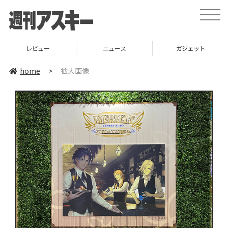
toggle
naviga
レビュー
ニュース
ガジェット
home
>
拡大画像