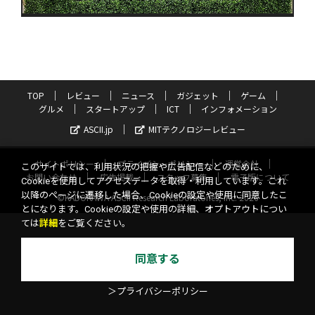
TOP
レビュー
ニュース
ガジェット
ゲーム
グルメ
スタートアップ
ICT
インフォメーション
ASCII.jp
MITテクノロジーレビュー
サイトポリシー
プライバシーポリシー
運営会社
このサイトでは、利用状況の把握や広告配信などのために、
お問い合わせ
広告掲載
スタッフ募集
電子版について
Cookieを使用してアクセスデータを取得・利用しています。これ
以降のページに遷移した場合、Cookieの設定や使用に同意したこ
©KADOKAWA ASCII Research Laboratories, Inc. 2026
とになります。Cookieの設定や使用の詳細、オプトアウトについ
ては
詳細
をご覧ください。
同意する
＞プライバシーポリシー