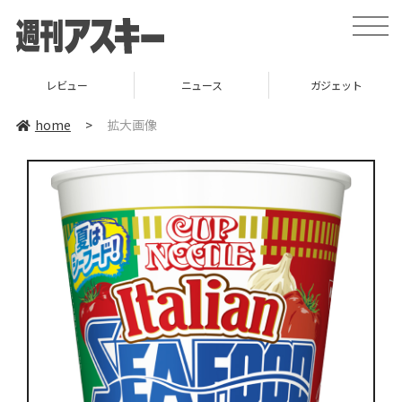
toggle
naviga
レビュー
ニュース
ガジェット
home
>
拡大画像