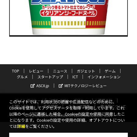
TOP
レビュー
ニュース
ガジェット
ゲーム
グルメ
スタートアップ
ICT
インフォメーション
ASCII.jp
MITテクノロジーレビュー
サイトポリシー
プライバシーポリシー
運営会社
このサイトでは、利用状況の把握や広告配信などのために、
お問い合わせ
広告掲載
スタッフ募集
電子版について
Cookieを使用してアクセスデータを取得・利用しています。これ
以降のページに遷移した場合、Cookieの設定や使用に同意したこ
©KADOKAWA ASCII Research Laboratories, Inc. 2026
とになります。Cookieの設定や使用の詳細、オプトアウトについ
ては
詳細
をご覧ください。