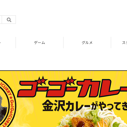
ト
ゲーム
グルメ
ス