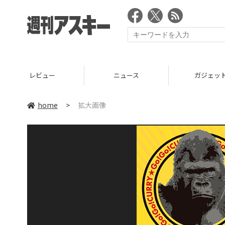
レビュー
ニュース
ガジェッ
home
>
拡大画像