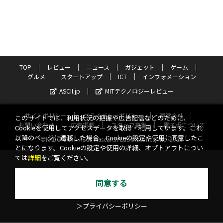
TOP
レビュー
ニュース
ガジェット
ゲーム
グルメ
スタートアップ
ICT
インフォメーション
ASCII.jp
MITテクノロジーレビュー
サイトポリシー
プライバシーポリシー
運営会社
このサイトでは、利用状況の把握や広告配信などのために、
お問い合わせ
広告掲載
スタッフ募集
電子版について
Cookieを使用してアクセスデータを取得・利用しています。これ
以降のページに遷移した場合、Cookieの設定や使用に同意したこ
©KADOKAWA ASCII Research Laboratories, Inc. 2026
とになります。Cookieの設定や使用の詳細、オプトアウトについ
ては
詳細
をご覧ください。
同意する
＞プライバシーポリシー