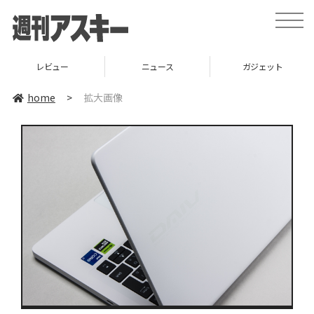
toggle
naviga
レビュー
ニュース
ガジェット
home
>
拡大画像