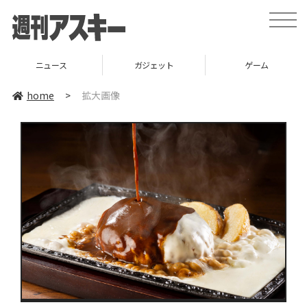
toggle
naviga
ニュース
ガジェット
ゲーム
home
>
拡大画像