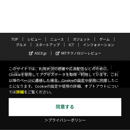
TOP
レビュー
ニュース
ガジェット
ゲーム
グルメ
スタートアップ
ICT
インフォメーション
ASCII.jp
MITテクノロジーレビュー
サイトポリシー
プライバシーポリシー
運営会社
このサイトでは、利用状況の把握や広告配信などのために、
お問い合わせ
広告掲載
スタッフ募集
電子版について
Cookieを使用してアクセスデータを取得・利用しています。これ
以降のページに遷移した場合、Cookieの設定や使用に同意したこ
©KADOKAWA ASCII Research Laboratories, Inc. 2026
とになります。Cookieの設定や使用の詳細、オプトアウトについ
ては
詳細
をご覧ください。
同意する
＞プライバシーポリシー