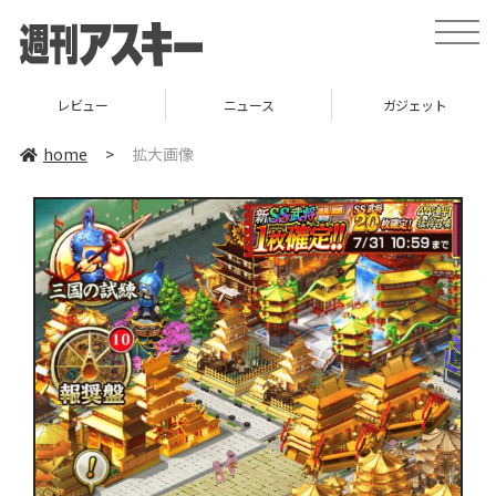
toggle
naviga
レビュー
ニュース
ガジェット
home
>
拡大画像