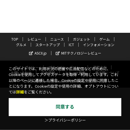
TOP
レビュー
ニュース
ガジェット
ゲーム
グルメ
スタートアップ
ICT
インフォメーション
ASCII.jp
MITテクノロジーレビュー
サイトポリシー
プライバシーポリシー
運営会社
このサイトでは、利用状況の把握や広告配信などのために、
お問い合わせ
広告掲載
スタッフ募集
電子版について
Cookieを使用してアクセスデータを取得・利用しています。これ
以降のページに遷移した場合、Cookieの設定や使用に同意したこ
©KADOKAWA ASCII Research Laboratories, Inc. 2026
とになります。Cookieの設定や使用の詳細、オプトアウトについ
ては
詳細
をご覧ください。
同意する
＞プライバシーポリシー