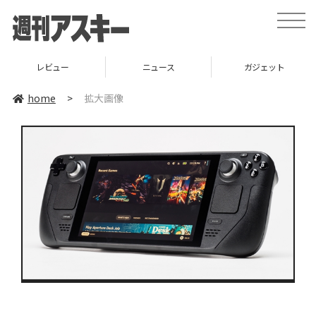
toggle
naviga
レビュー
ニュース
ガジェット
home
>
拡大画像