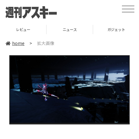
toggle
naviga
レビュー
ニュース
ガジェット
home
>
拡大画像