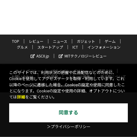
TOP
レビュー
ニュース
ガジェット
ゲーム
グルメ
スタートアップ
ICT
インフォメーション
ASCII.jp
MITテクノロジーレビュー
サイトポリシー
プライバシーポリシー
運営会社
このサイトでは、利用状況の把握や広告配信などのために、
お問い合わせ
広告掲載
スタッフ募集
電子版について
Cookieを使用してアクセスデータを取得・利用しています。これ
以降のページに遷移した場合、Cookieの設定や使用に同意したこ
©KADOKAWA ASCII Research Laboratories, Inc. 2026
とになります。Cookieの設定や使用の詳細、オプトアウトについ
ては
詳細
をご覧ください。
同意する
＞プライバシーポリシー