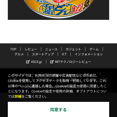
TOP
レビュー
ニュース
ガジェット
ゲーム
グルメ
スタートアップ
ICT
インフォメーション
ASCII.jp
MITテクノロジーレビュー
サイトポリシー
プライバシーポリシー
運営会社
このサイトでは、利用状況の把握や広告配信などのために、
お問い合わせ
広告掲載
スタッフ募集
電子版について
Cookieを使用してアクセスデータを取得・利用しています。これ
以降のページに遷移した場合、Cookieの設定や使用に同意したこ
©KADOKAWA ASCII Research Laboratories, Inc. 2026
とになります。Cookieの設定や使用の詳細、オプトアウトについ
ては
詳細
をご覧ください。
同意する