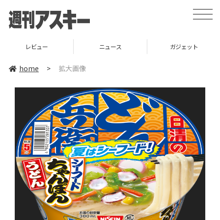
toggle
naviga
レビュー
ニュース
ガジェット
home
>
拡大画像